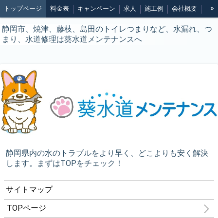
»
トップページ
料金表
キャンペーン
求人
施工例
会社概要
ホームページ割引
提携業者様募集中
サイトマップ
静岡市、焼津、藤枝、島田のトイレつまりなど、水漏れ、つ
まり、水道修理は葵水道メンテナンスへ
特定商取引法表記
静岡県内の水のトラブルをより早く、どこよりも安く解決
します。まずはTOPをチェック！
サイトマップ
TOPページ